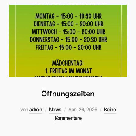
Öffnungszeiten
Veröffentlicht
von
admin
News
April 26, 2026
Keine
am
Kommentare